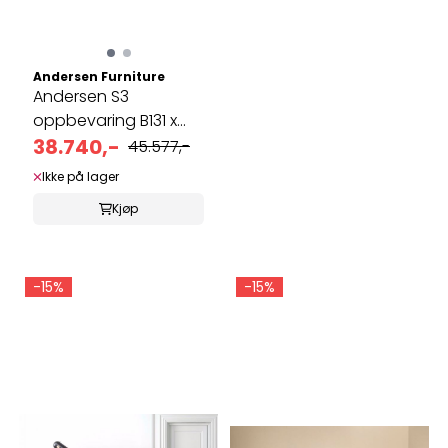
Andersen Furniture
Andersen S3
oppbevaring B131 x
D43 x H132 cm
38.740,-
45.577,-
Ikke på lager
Kjøp
-15%
-15%