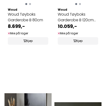
Woud
Woud
Woud Tøyboks
Woud Tøyboks
Garderobe B 80cm
Garderobe B 120cm
8.699,-
hvitpigmentert eik
10.059,-
Ikke på lager
Ikke på lager
Kjøp
Kjøp