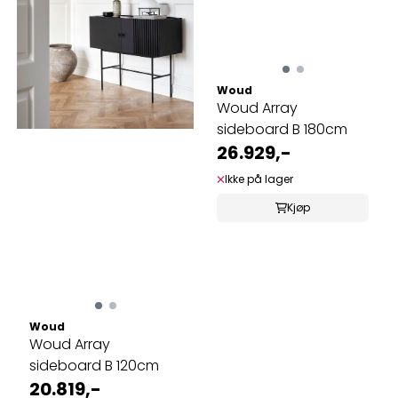
Woud
Woud Array
sideboard B 180cm
26.929,-
Ikke på lager
Kjøp
Woud
Woud Array
sideboard B 120cm
20.819,-