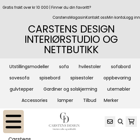
Hopp til innhold
Gratis frakt over kr 10 000 | Finner du din favoritt?
CarstensMagasin
Kontakt oss
Min konto
Logg inn
CARSTENS DESIGN
INTERIØRSTUDIO OG
NETTBUTIKK
Utstillingsmodeller
sofa
hvilestoler
sofabord
sovesofa
spisebord
spisestoler
oppbevaring
gulvtepper
Gardiner og solskjerming
utemøbler
Accessories
lamper
Tilbud
Merker
Carstens