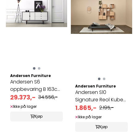
Andersen Furniture
Andersen S6
Andersen Furniture
oppbevaring B 163cm
Andersen S10
H 79cm
29.373,-
34.556,-
Signature Reol Kube
uten dør eik, ...
1.865,-
Ikke på lager
2.195,-
Kjøp
Ikke på lager
Kjøp