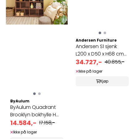
Andersen Furniture
Andersen S1 sjenk
L200 x D50 x H68 cm
(inkl. ...
34.727,-
40.855,-
Ikke på lager
Kjøp
ByAulum
ByAulum Quadrant
Brooklyn bokhylle H
14.584,-
177 Bredde ...
17.158,-
Ikke på lager