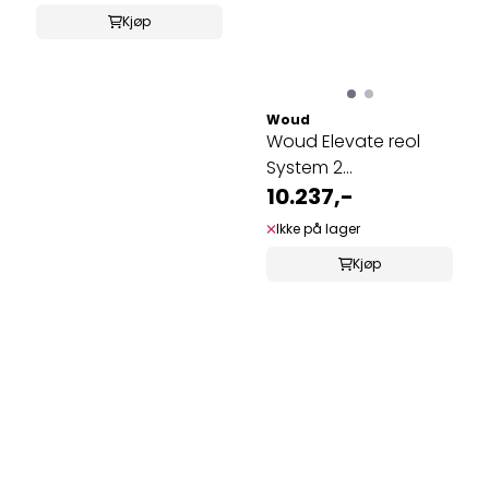
Kjøp
Woud
Woud Elevate reol
System 2
Hvitpigmentert eik
10.237,-
Ikke på lager
Kjøp