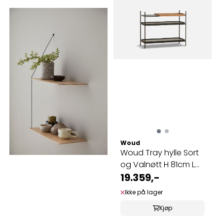
Woud
Woud Tray hylle Sort
og Valnøtt H 81cm L
100cm D ...
19.359,-
Ikke på lager
Kjøp