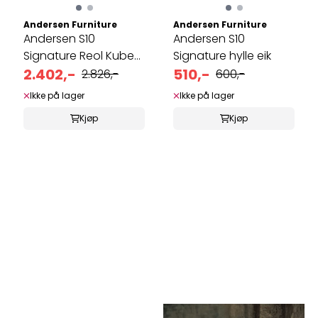
Andersen Furniture
Andersen Furniture
Andersen S10
Andersen S10
Signature Reol Kube
Signature hylle eik
med dør eik, ...
2.402,-
510,-
2.826,-
600,-
Ikke på lager
Ikke på lager
Kjøp
Kjøp