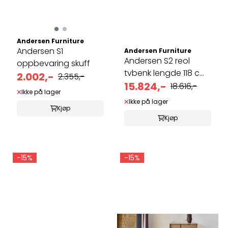
Andersen Furniture
Andersen S1
Andersen Furniture
Andersen S2 reol
oppbevaring skuff
tvbenk lengde 118 cm
2.002,-
2.355,-
- dybde ...
15.824,-
18.616,-
Ikke på lager
Ikke på lager
Kjøp
Kjøp
-15%
-15%