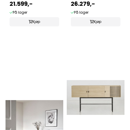
B150cm H 53cm
21.599,-
160cm
26.279,-
På lager
På lager
Kjøp
Kjøp