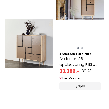
Andersen Furniture
Andersen S5
oppbevaring B83 x
D43 x H132 cm
33.389,-
39.281,-
Ikke på lager
Kjøp