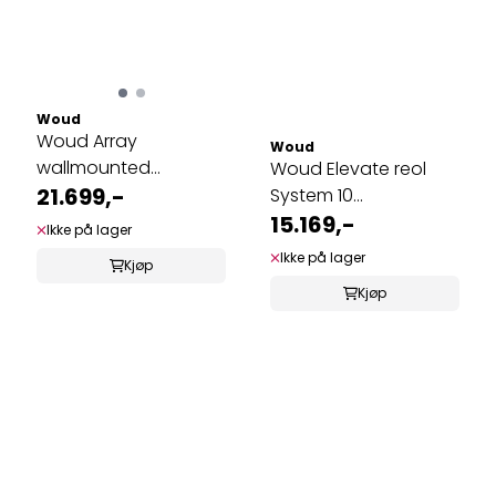
Woud
Woud Array
Woud
wallmounted
Woud Elevate reol
sideboard B150cm
21.699,-
System 10
Hvitpigmentert eik
15.169,-
Ikke på lager
Ikke på lager
Kjøp
Kjøp