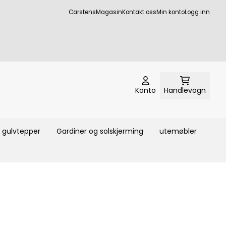
CarstensMagasin
Kontakt oss
Min konto
Logg inn
Konto
Handlevogn
gulvtepper
Gardiner og solskjerming
utemøbler