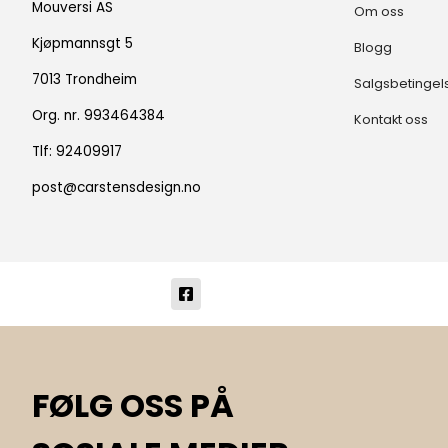
Mouversi AS
Om oss
Kjøpmannsgt 5
Blogg
7013 Trondheim
Salgsbetingel
Org. nr. 993464384
Kontakt oss
Tlf:
92409917
post@carstensdesign.no
FØLG OSS PÅ