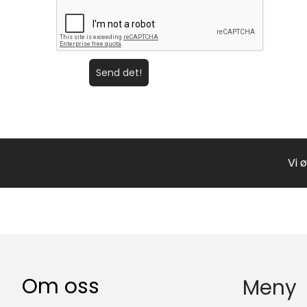
Send det!
Vi 
Om oss
Meny